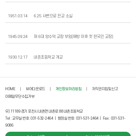
1951.03.14
6.25 사변으로 전교 소실
1945.09.24
제 6대 양수덕 교장 부임(해방 이후 첫 한국인 교장)
1930.12.17
내촌초등학교 개교
HOME
뷰어다운로드
개인정보처리방침
저작권지침및신고
이메일무단수집거부
우) 11189 경기 포천시 내촌면 내촌로 88 내촌초등학교
Tel : 교무실 번호: 031-532-2464 ｜ 행정실 번호: 031-531-2464 | Fax : 031-531-
9086